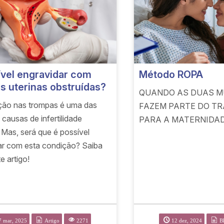
ível engravidar com
Método ROPA
s uterinas obstruídas?
QUANDO AS DUAS M
ção nas trompas é uma das
FAZEM PARTE DO T
s causas de infertilidade
PARA A MATERNIDAD
 Mas, será que é possível
ar com esta condição? Saiba
e artigo!
7 mar, 2025
Artigo
2271
12 dez, 2024
B