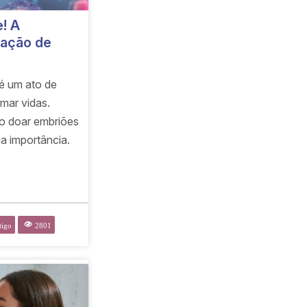
! A
oação de
é um ato de
mar vidas.
o doar embriões
a importância.
tigo
2801