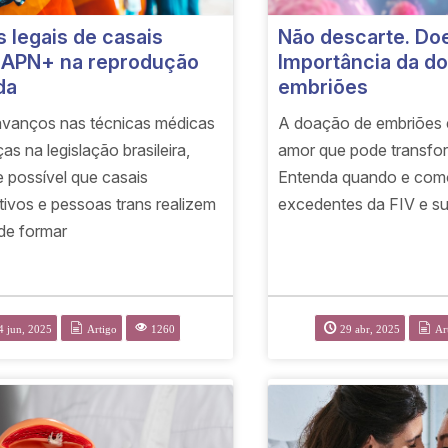
s legais de casais
Não descarte. Doe
APN+ na reprodução
Importância da d
da
embriões
vanços nas técnicas médicas
A doação de embriões 
s na legislação brasileira,
amor que pode transfor
e possível que casais
Entenda quando e com
ivos e pessoas trans realizem
excedentes da FIV e su
de formar
4 jun, 2025
Artigo
1260
29 abr, 2025
Ar