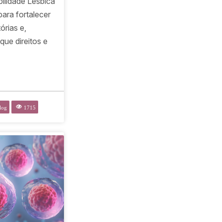
ilidade Lésbica
ara fortalecer
órias e,
 que direitos e
log
1715