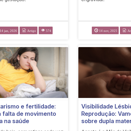
14 jan, 2026
Artigo
574
14 nov, 2025
Ar
Visibilidade Lésbi
arismo e fertilidade:
Reprodução: Vamo
 falta de movimento
sobre dupla mate
a na saúde