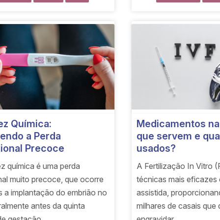
ez Química:
Medicamentos na 
endo a Perda
que servem e qu
ional Precoce
usados?
ez química é uma perda
A Fertilização In Vitro 
nal muito precoce, que ocorre
técnicas mais eficazes
s a implantação do embrião no
assistida, proporciona
ralmente antes da quinta
milhares de casais que
e gestação.
engravidar.