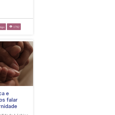
tigo
1792
ca e
s falar
rnidade