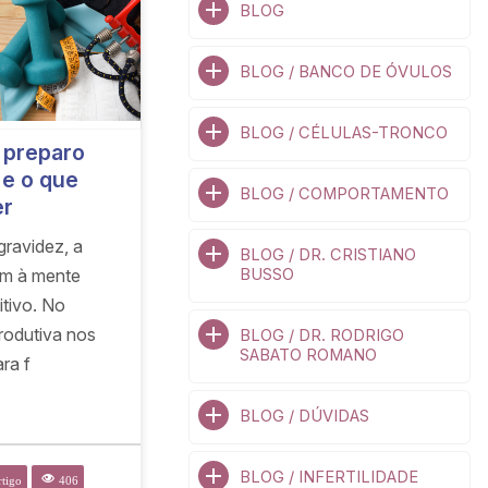
BLOG
BLOG / BANCO DE ÓVULOS
BLOG / CÉLULAS-TRONCO
 preparo
 e o que
BLOG / COMPORTAMENTO
er
ravidez, a
BLOG / DR. CRISTIANO
BUSSO
em à mente
itivo. No
rodutiva nos
BLOG / DR. RODRIGO
SABATO ROMANO
ra f
BLOG / DÚVIDAS
BLOG / INFERTILIDADE
tigo
406