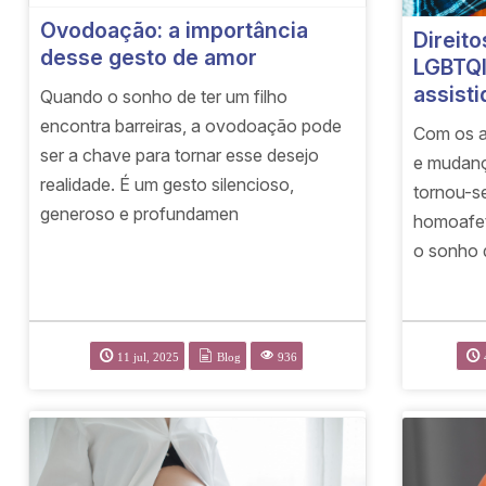
Ovodoação: a importância
Direito
desse gesto de amor
LGBTQI
assisti
Quando o sonho de ter um filho
encontra barreiras, a ovodoação pode
Com os a
ser a chave para tornar esse desejo
e mudança
realidade. É um gesto silencioso,
tornou-s
generoso e profundamen
homoafet
o sonho 
11 jul, 2025
Blog
936