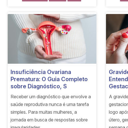
Gravid
Insuficiência Ovariana
Entend
Prematura: O Guia Completo
Gestac
sobre Diagnóstico, S
A gravid
Receber um diagnóstico que envolve a
gestacio
saúde reprodutiva nunca é uma tarefa
logo apó
simples. Para muitas mulheres, a
útero, ge
jornada em busca de respostas sobre
semana d
irregularidades