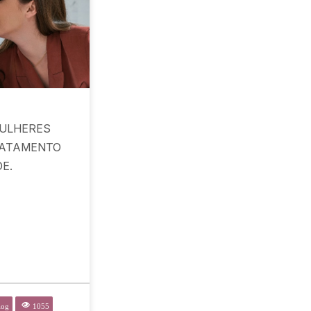
ULHERES
RATAMENTO
E.
log
1055