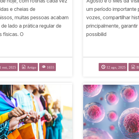
Agosto é o Mês da Visib
 de hoje, com rotinas cada vez
um período importante p
idas e cheias de
vozes, compartilhar hist
ssos, muitas pessoas acabam
principalmente, garantir
de lado a prática regular de
possibilid
s físicas. O
1 out, 2025
Artigo
1655
12 ago, 2025
B