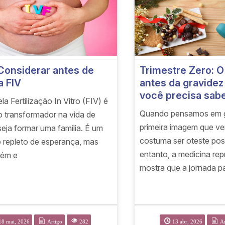
Considerar antes de
Trimestre Zero: O
 a FIV
antes da gravidez
você precisa sab
ela Fertilização In Vitro (FIV) é
Quando pensamos em g
 transformador na vida de
primeira imagem que v
eja formar uma família. É um
costuma ser oteste pos
repleto de esperança, mas
entanto, a medicina rep
bém e
mostra que a jornada pa
18 mai, 2026
Artigo
282
13 abr, 2026
Ar