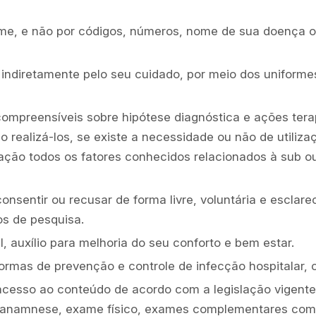
ome, e não por códigos, números, nome de sua doença o
 indiretamente pelo seu cuidado, por meio dos uniformes
compreensíveis sobre hipótese diagnóstica e ações tera
ealizá-los, se existe a necessidade ou não de utilizaçã
ão todos os fatores conhecidos relacionados à sub ou 
entir ou recusar de forma livre, voluntária e esclarec
os de pesquisa.
, auxílio para melhoria do seu conforto e bem estar.
normas de prevenção e controle de infecção hospitalar
 acesso ao conteúdo de acordo com a legislação vigente
, anamnese, exame físico, exames complementares com o