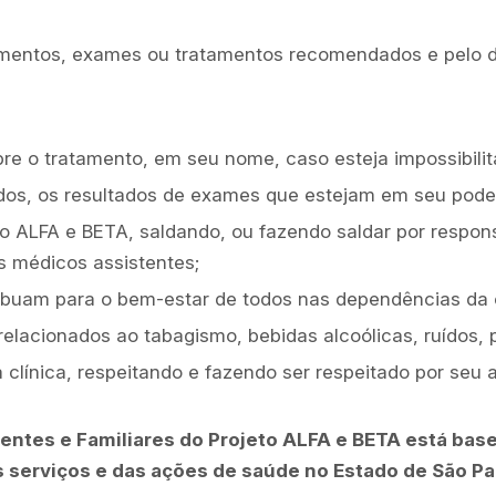
imentos, exames ou tratamentos recomendados e pelo d
bre o tratamento, em seu nome, caso esteja impossibilit
os, os resultados de exames que estejam em seu pode
 ALFA e BETA, saldando, ou fazendo saldar por respons
s médicos assistentes;
ibuam para o bem-estar de todos nas dependências da cl
 relacionados ao tabagismo, bebidas alcoólicas, ruídos,
 clínica, respeitando e fazendo ser respeitado por se
ientes e Familiares do Projeto ALFA e BETA está base
 serviços e das ações de saúde no Estado de São Pau